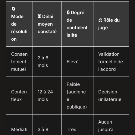
🔄
🔒 Degré
Mode
⏳ Délai
de
⚖️ Rôle du
de
moyen
confident
juge
résoluti
constaté
ialité
on
Consen
Validation
2 à 6
tement
Élevé
formelle de
mois
mutuel
l’accord
Faible
Conten
12 à 24
(audienc
Décision
tieux
mois
e
unilatérale
publique)
Aucun
Médiati
3 à 8
Très
jusqu’à