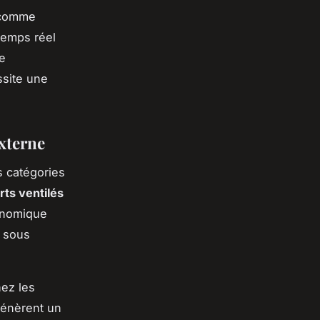
s comme
temps réel
e
ssite une
externe
s catégories
ts ventilés
gonomique
e sous
hez les
génèrent un