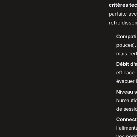
critères te
parfaite av
refroidisse
Compatibi
pouces). 
mais cer
Débit d'
efficace
évacuer 
Niveau 
bureautiq
de sessi
Connect
l'alimen
vos péri