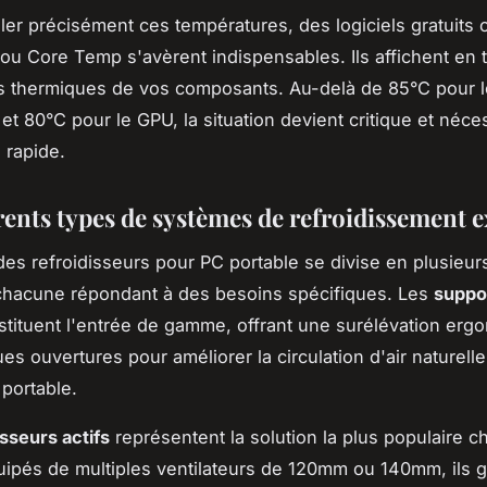
ller précisément ces températures, des logiciels gratuit
 Core Temp s'avèrent indispensables. Ils affichent en 
s thermiques de vos composants. Au-delà de 85°C pour l
et 80°C pour le GPU, la situation devient critique et néce
 rapide.
rents types de systèmes de refroidissement 
es refroidisseurs pour PC portable se divise en plusieur
 chacune répondant à des besoins spécifiques. Les
suppor
tituent l'entrée de gamme, offrant une surélévation er
es ouvertures pour améliorer la circulation d'air naturell
 portable.
isseurs actifs
représentent la solution la plus populaire c
ipés de multiples ventilateurs de 120mm ou 140mm, ils 