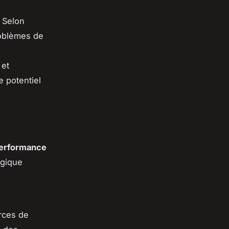
 Selon
oblèmes de
 et
e potentiel
erformance
ogique
urces de