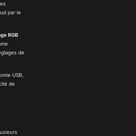
les
ud par le
rage RGB
mme
églages de
onomie USB,
cité de
lusieurs