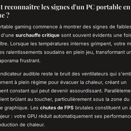
reconnaître les signes d'un PC portable en
e ?
rtable gaming commence à montrer des signes de faible
 d'une
surchauffe critique
sont souvent évidents une fois
ître. Lorsque les températures internes grimpent, votre 
des ralentissements soudains en plein jeu, transformant u
iaporama frustrant.
ndicateur audible reste le bruit des ventilateurs qui s'em
urnent à plein régime pour évacuer la chaleur, créant un
nt constant qui peut devenir assourdissant. Parallèlemen
ient brûlant au toucher, particulièrement sous la zone d
rte graphique. Les
chutes de FPS
brutales constituent un a
jeur : votre GPU réduit automatiquement ses performanc
roduction de chaleur.