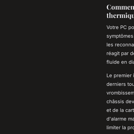
Comment 
thermiqu
Votre PC po
symptômes
les reconna
réagit par 
fluide en d
Le premier i
derniers to
vrombisseme
châssis dev
et de la ca
d'alarme ma
limiter la p