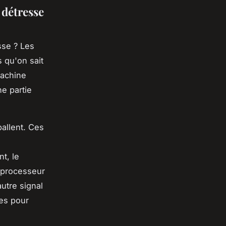
 détresse
sse ? Les
 qu'on sait
machine
ne partie
ballent. Ces
t, le
u processeur
utre signal
es pour