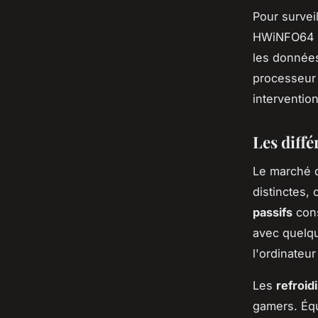
Pour survei
HWiNFO64 ou
les donnée
processeur 
intervention
Les diffé
Le marché d
distinctes,
passifs
cons
avec quelqu
l'ordinateur
Les
refroid
gamers. Équ