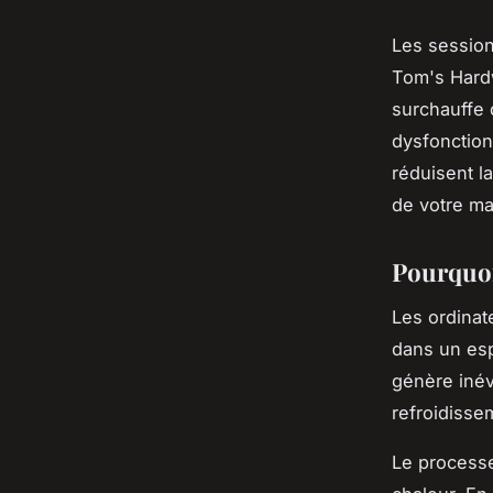
Les session
Tom's Hard
surchauffe 
dysfonction
réduisent la
de votre ma
Pourquoi
Les ordinat
dans un esp
génère inév
refroidisse
Le processe