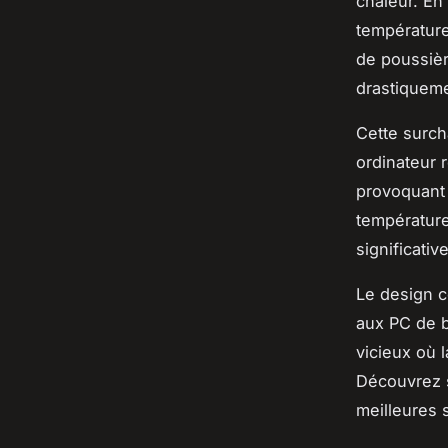
chaleur. En
température
de poussière
drastiqueme
Cette surc
ordinateur 
provoquant 
température
significati
Le design c
aux PC de b
vicieux où 
Découvrez
meilleures 