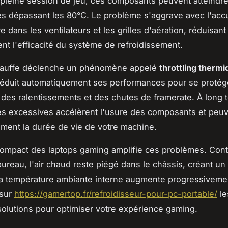
 pleine session de jeu, ces composants peuvent atteindr
s dépassant les 80°C. Le problème s'aggrave avec l'acc
 dans les ventilateurs et les grilles d'aération, réduisant
nt l'efficacité du système de refroidissement.
hauffe déclenche un phénomène appelé
throttling therm
réduit automatiquement ses performances pour se protég
des ralentissements et des chutes de framerate. À long t
s excessives accélèrent l'usure des composants et peuv
vement la durée de vie de votre machine.
ompact des laptops gaming amplifie ces problèmes. Cont
ureau, l'air chaud reste piégé dans le châssis, créant un
la température ambiante interne augmente progressiveme
 sur
https://gamertop.fr/refroidisseur-pour-pc-portable/
le
solutions pour optimiser votre expérience gaming.