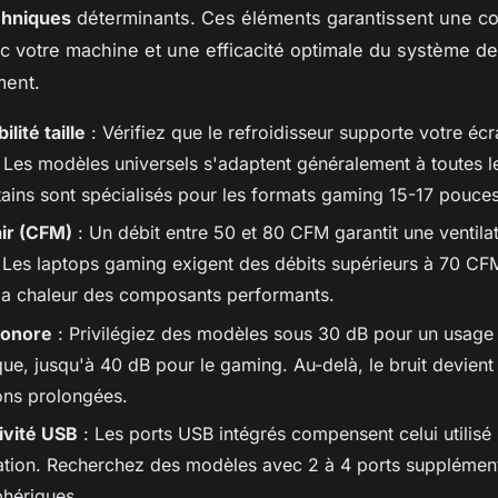
chniques
déterminants. Ces éléments garantissent une com
ec votre machine et une efficacité optimale du système de
ment.
lité taille
: Vérifiez que le refroidisseur supporte votre écr
Les modèles universels s'adaptent généralement à toutes les
tains sont spécialisés pour les formats gaming 15-17 pouces
air (CFM)
: Un débit entre 50 et 80 CFM garantit une ventila
. Les laptops gaming exigent des débits supérieurs à 70 CF
la chaleur des composants performants.
sonore
: Privilégiez des modèles sous 30 dB pour un usage
ue, jusqu'à 40 dB pour le gaming. Au-delà, le bruit devient
ons prolongées.
ivité USB
: Les ports USB intégrés compensent celui utilisé
tation. Recherchez des modèles avec 2 à 4 ports supplémen
phériques.