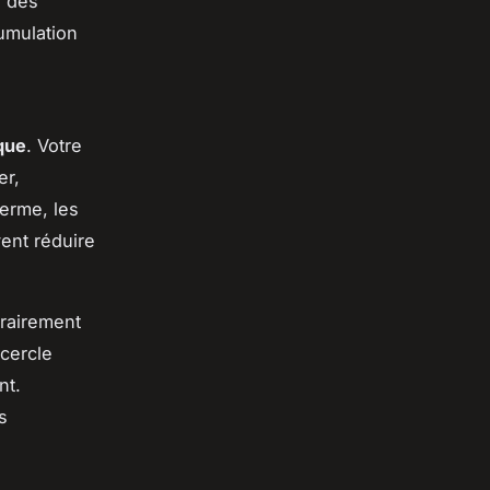
e des
umulation
ique
. Votre
er,
erme, les
ent réduire
rairement
 cercle
nt.
s