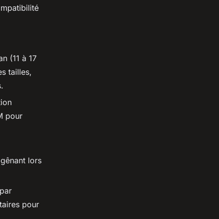
patibilité
an (11 à 17
 tailles,
.
tion
M pour
 gênant lors
 par
taires pour